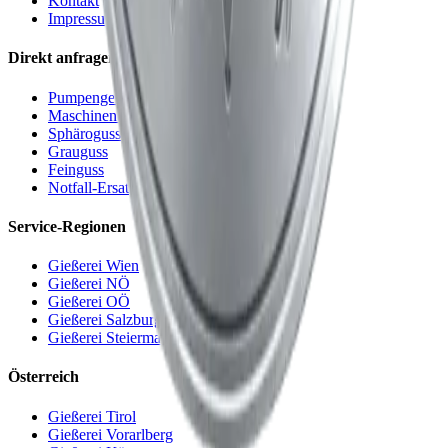
Kontakt
Impressum
Direkt anfragen
Pumpengehäuse
Maschinenbett
Sphäroguss
Grauguss
Feinguss
Notfall-Ersatzteilguss
Service-Regionen
Gießerei Wien
Gießerei NÖ
Gießerei OÖ
Gießerei Salzburg
Gießerei Steiermark
Österreich
Gießerei Tirol
Gießerei Vorarlberg