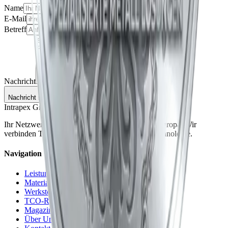
Name
E-Mail
Betreff
Nachricht
Nachricht senden
Intrapex GmbH
Ihr Netzwerk für hochwertige Gusslösungen in Europa. Wir
verbinden Tradition mit modernster Fertigungstechnologie.
Navigation
Leistungen
Materialien
Werkstoff-Guide
TCO-Rechner
Magazin
Über Uns