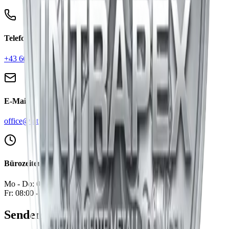
Telefon
+43 664 450 31 77
E-Mail
office@intrapex.at
Bürozeiten
Mo - Do: 08:00 - 16:00
Fr: 08:00 - 12:00
Senden Sie uns eine Nachricht