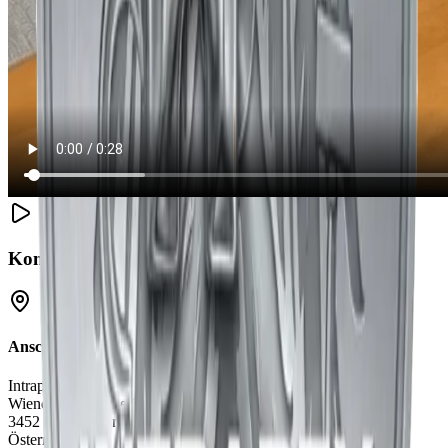
Kontaktdaten
Anschrift
Intrapex GmbH
Wiener Landstraße 65
3452 Michelndorf
Österreich